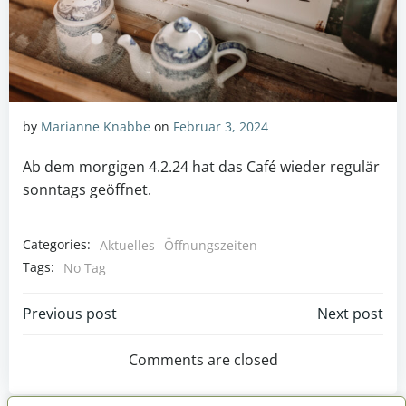
by
Marianne Knabbe
on
Februar 3, 2024
Ab dem morgigen 4.2.24 hat das Café wieder regulär
sonntags geöffnet.
Categories:
Aktuelles
Öffnungszeiten
Tags:
No Tag
Post
Post
Previous post
Next post
navigation
navigation
Comments are closed