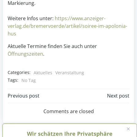
Markierung.
Weitere Infos unter:
https://www.anzeiger-
verlag.de/bremervoerde/artikel/soiree-im-apolonia-
hus
Aktuelle Termine finden Sie auch unter
Öffnungszeiten
.
Categories:
Aktuelles
Veranstaltung
Tags:
No Tag
Post
Post
Previous post
Next post
navigation
navigation
Comments are closed
Wir schätzen Ihre Privatsphäre